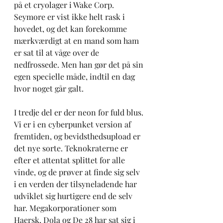
på et cryolager i Wake Corp. 
Seymore er vist ikke helt rask i 
hovedet, og det kan forekomme 
mærkværdigt at en mand som ham 
er sat til at våge over de 
nedfrossede. Men han gør det på sin 
egen specielle måde, indtil en dag 
hvor noget går galt.  
I tredje del er der neon for fuld blus. 
Vi er i en cyberpunket version af 
fremtiden, og bevidsthedsupload er 
det nye sorte. Teknokraterne er 
efter et attentat splittet for alle 
vinde, og de prøver at finde sig selv 
i en verden der tilsyneladende har 
udviklet sig hurtigere end de selv 
har. Megakorporationer som 
Haersk, Dola og De 28 har sat sig i 