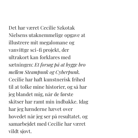
Det har været Cecilie Szkotak 
Nielsens utaknemmelige opgave at 
illustrere mit megalomane og 
vanvittge sci-fi projekt, der 
ultrakort kan forklares med 
sætningen: 
Et forsøg på at bygge bro 
mellem Steampunk og Cyberpunk.
Cecilie har haft kunstnerisk frihed 
til at tolke mine historier, og så har 
jeg blandet mig, når de første 
skitser har ramt min indbakke. Idag 
har jeg hænderne hævet over 
hovedet når jeg ser på resultatet. og 
samarbejdet med Cecilie har været 
vildt sjovt.   