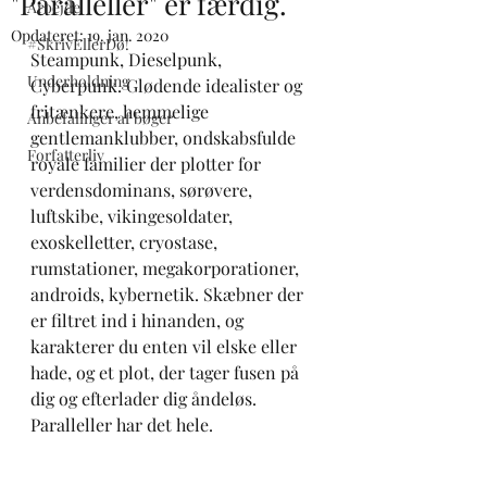
"Paralleller" er færdig.
Arbejde
Opdateret:
19. jan. 2020
#SkrivEllerDø!
Steampunk, Dieselpunk, 
Underholdning
Cyberpunk. Glødende idealister og 
fritænkere, hemmelige 
Anbefalinger af bøger
gentlemanklubber, ondskabsfulde 
Forfatterliv
royale familier der plotter for 
verdensdominans, sørøvere, 
luftskibe, vikingesoldater, 
exoskelletter, cryostase, 
rumstationer, megakorporationer, 
androids, kybernetik. Skæbner der 
er filtret ind i hinanden, og 
karakterer du enten vil elske eller 
hade, og et plot, der tager fusen på 
dig og efterlader dig åndeløs. 
Paralleller har det hele. 