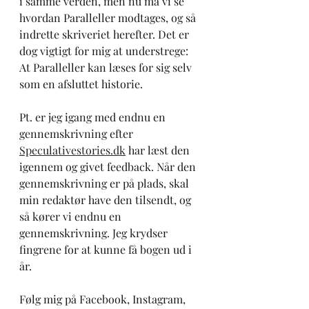
i samme verden, men nu må vi se 
hvordan Paralleller modtages, og så 
indrette skriveriet herefter. Det er 
dog vigtigt for mig at understrege: 
At Paralleller kan læses for sig selv 
som en afsluttet historie. 
Pt. er jeg igang med endnu en 
gennemskrivning efter 
Speculativestories.dk
 har læst den 
igennem og givet feedback. Når den 
gennemskrivning er på plads, skal 
min redaktør have den tilsendt, og 
så kører vi endnu en 
gennemskrivning. Jeg krydser 
fingrene for at kunne få bogen ud i 
år. 
Følg mig på Facebook, Instagram, 